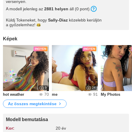
versenyen.
A modell jelenleg az
2881 helyen
áll (0 pont).
Küldj Tokeneket, hogy
Sally-Diaz
közelebb kerüljön
a
győzelemhez!
Képek
INGYEN
INGYEN
9
24
70
91
hot weather
me
My Photos
Az összes megtekintése
Modell bemutatása
Kor:
20 év