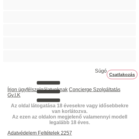
Teltkarcsú
Terhes
Vörösek
Ázsiai
Érett
Súgó
Csatlakozás
Írjon ügyfélszolgálatunknak
Concierge Szolgáltatás
Gy.I.K
Az oldal látogatása 18 évesekre vagy idősebbekre
van korlátozva.
Az ezen az oldalon megjelenő valamennyi modell
legalább 18 éves.
Adatvédelem
Feltételek
2257