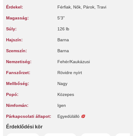
Érdekel:
Férfiak, Nők, Párok, Travi
Magasság:
5'3"
Súly:
126 lb
Hajszín:
Barna
Szemszín:
Barna
Nemzetiség:
Fehér/Kaukázusi
Fanszőrzet:
Rövidre nyírt
Mellbőség:
Nagy
Popó:
Közepes
Nimfomán:
Igen
Párkapcsolati állapot:
Egyedülálló
Érdeklődési kör