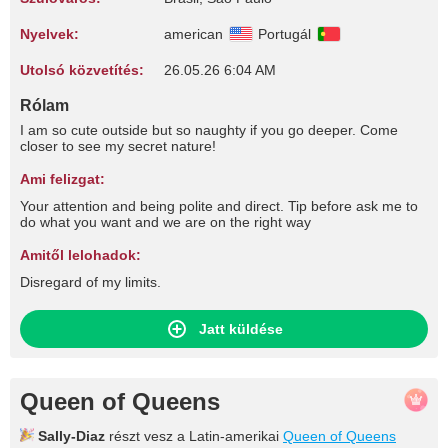
Nyelvek:
american
Portugál
Utolsó közvetítés:
26.05.26 6:04 AM
Rólam
I am so cute outside but so naughty if you go deeper. Come
closer to see my secret nature!
Ami felizgat:
Your attention and being polite and direct. Tip before ask me to
do what you want and we are on the right way
Amitől lelohadok:
Disregard of my limits.
Jatt küldése
Queen of Queens
Sally-Diaz
részt vesz a Latin-amerikai
Queen of Queens