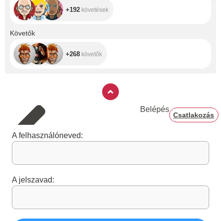
+192
követések
+268
Követők
+268
követők
Belépés
Csatlakozás
A felhasználóneved:
A jelszavad: