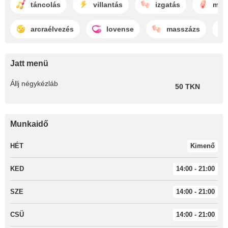
táncolás
villantás
izgatás
mas
arcraélvezés
lovense
masszázs
Jatt menü
Állj négykézláb
50 TKN
Munkaidő
HÉT
Kimenő
KED
14:00 - 21:00
SZE
14:00 - 21:00
CSÜ
14:00 - 21:00